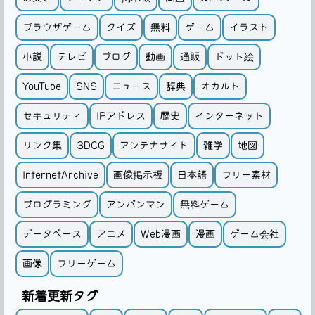
ブラウザゲーム
クイズ
無料
ゲーム
イラスト
小説
テレビ
ブログ
動画
通販
ドット絵
YouTube
SNS
ニュース
辞典
オカルト
セキュリティ
IPアドレス
歴史
インターネット
リンク集
3DCG
アンテナサイト
雑学
地図
InternetArchive
画像掲示板
日本語
フリー素材
プログラミング
アンパンマン
無料ゲーム
データベース
アニメ
Web漫画
漫画
ゲーム会社
画像
フリーゲーム
新着更新タグ