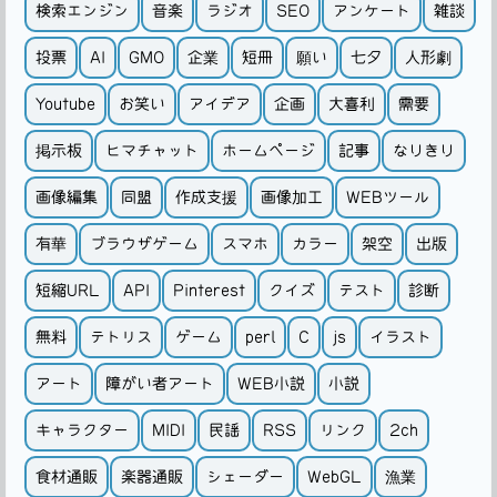
検索エンジン
音楽
ラジオ
SEO
アンケート
雑談
投票
AI
GMO
企業
短冊
願い
七夕
人形劇
Youtube
お笑い
アイデア
企画
大喜利
需要
掲示板
ヒマチャット
ホームページ
記事
なりきり
画像編集
同盟
作成支援
画像加工
WEBツール
有華
ブラウザゲーム
スマホ
カラー
架空
出版
短縮URL
API
Pinterest
クイズ
テスト
診断
無料
テトリス
ゲーム
perl
C
js
イラスト
アート
障がい者アート
WEB小説
小説
キャラクター
MIDI
民謡
RSS
リンク
2ch
食材通販
楽器通販
シェーダー
WebGL
漁業