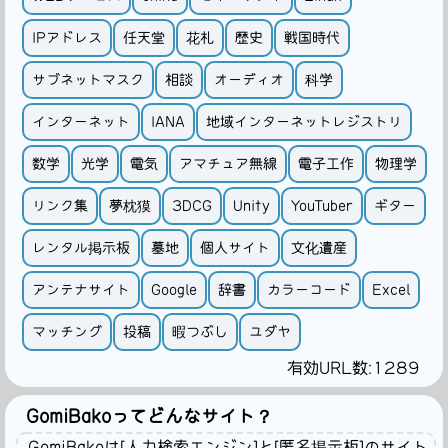
IPアドレス
任天堂
花札
歴史
戦国時代
サブネットマスク
相談
オーディオ
科学
インターネット
IANA
地域インターネットレジストリ
数学
光学
電気
アマチュア無線
電子工作
物理学
リンク集
夢枕獏
3DCG
Unity
YouTuber
ギター
レンタル掲示板
墓地
個人サイト
文化遺産
アンテナサイト
Google
辞書
カラーコード
Excel
マッチング
投稿
暇つぶし
ユダヤ
有効URL数:1289
GomiBakoってどんなサイト？
GomiBakoは[人力検索エンジン]と[匿名掲示板]のサイト