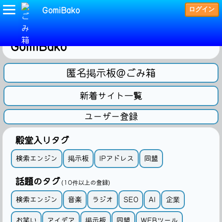
ログイン
GomiBako
～ごみ箱 検索と掲示板のサイト～
GomiBako
匿名掲示板＠ごみ箱
新着サイト一覧
ユーザー登録
殿堂入りタグ
検索エンジン
掲示板
IPアドレス
同盟
話題のタグ
(10件以上の登録)
検索エンジン
音楽
ラジオ
SEO
AI
企業
お笑い
アイデア
掲示板
同盟
WEBツール