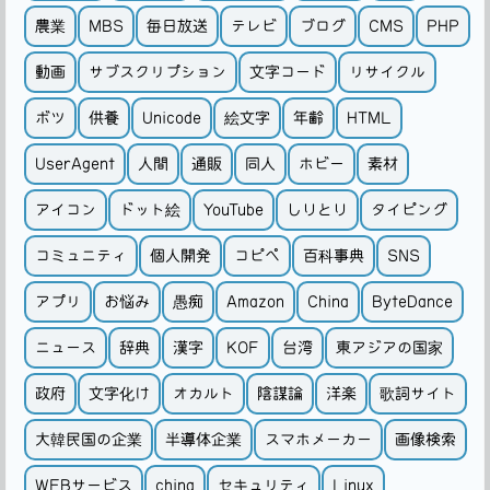
農業
MBS
毎日放送
テレビ
ブログ
CMS
PHP
動画
サブスクリプション
文字コード
リサイクル
ボツ
供養
Unicode
絵文字
年齢
HTML
UserAgent
人間
通販
同人
ホビー
素材
アイコン
ドット絵
YouTube
しりとり
タイピング
コミュニティ
個人開発
コピペ
百科事典
SNS
アプリ
お悩み
愚痴
Amazon
China
ByteDance
ニュース
辞典
漢字
KOF
台湾
東アジアの国家
政府
文字化け
オカルト
陰謀論
洋楽
歌詞サイト
大韓民国の企業
半導体企業
スマホメーカー
画像検索
WEBサービス
china
セキュリティ
Linux