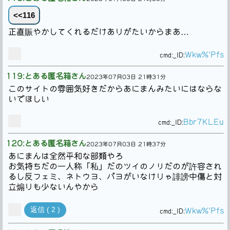
<<116
正直賑やかしてくれるだけありがたいからまあ…
Wkw%'Pfs
cmd:
_ID:
119:とある匿名箱さん
2023年07月03日 21時31分
このサイトの雰囲気好きだからあにまんみたいにはならな
いでほしい
Bbr7KLEu
cmd:
_ID:
120:とある匿名箱さん
2023年07月03日 21時37分
あにまんは全然平和な部類やろ
お気持ちだの一人称「私」だのツイのノリだのが許容され
るし反フェミ、ネトウヨ、パヨがいなけりゃ誹謗中傷と対
立煽りも少ないんやから
返信 ( 2 )
Wkw%'Pfs
cmd:
_ID: