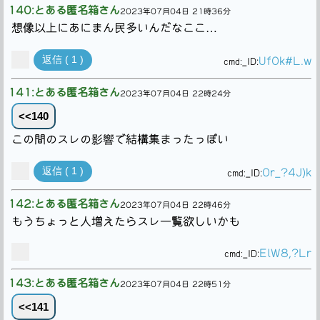
140:とある匿名箱さん
2023年07月04日 21時36分
想像以上にあにまん民多いんだなここ…
返信 ( 1 )
UfOk#L.w
cmd:
_ID:
141:とある匿名箱さん
2023年07月04日 22時24分
<<140
この間のスレの影響で結構集まったっぽい
返信 ( 1 )
Or_?4J)k
cmd:
_ID:
142:とある匿名箱さん
2023年07月04日 22時46分
もうちょっと人増えたらスレ一覧欲しいかも
ElW8,?Lr
cmd:
_ID:
143:とある匿名箱さん
2023年07月04日 22時51分
<<141