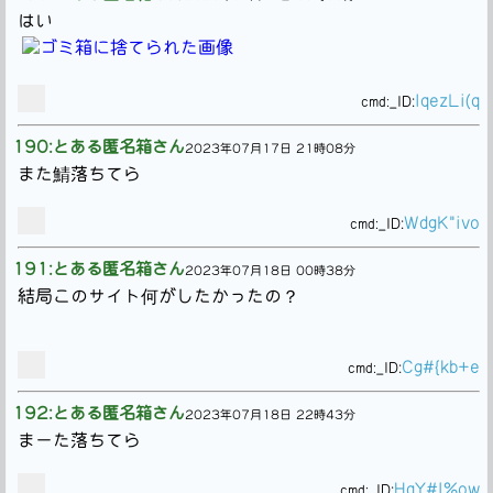
はい
IqezLi(q
cmd:
_ID:
190:とある匿名箱さん
2023年07月17日 21時08分
また鯖落ちてら
WdgK"ivo
cmd:
_ID:
191:とある匿名箱さん
2023年07月18日 00時38分
結局このサイト何がしたかったの？
Cg#{kb+e
cmd:
_ID:
192:とある匿名箱さん
2023年07月18日 22時43分
まーた落ちてら
HaY#l%ow
cmd:
_ID: