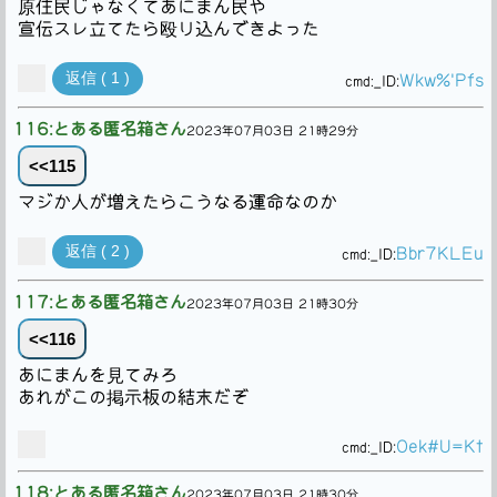
原住民じゃなくてあにまん民や
宣伝スレ立てたら殴り込んできよった
返信 ( 1 )
Wkw%'Pfs
cmd:
_ID:
116:とある匿名箱さん
2023年07月03日 21時29分
<<115
マジか人が増えたらこうなる運命なのか
返信 ( 2 )
Bbr7KLEu
cmd:
_ID:
117:とある匿名箱さん
2023年07月03日 21時30分
<<116
あにまんを見てみろ
あれがこの掲示板の結末だぞ
Oek#U=Kt
cmd:
_ID:
118:とある匿名箱さん
2023年07月03日 21時30分