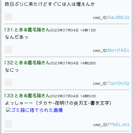
昨日ぶりに来たけどすぐには人は増えんか
AwJbMJ}s
cmd:
_ID:
131:とある匿名箱さん
2023年07月04日 14時13分
なんだあっ
Ma={fAEc
cmd:
_ID:
132:とある匿名箱さん
2023年07月04日 14時28分
なにっ
Tqon9oSp
cmd:
_ID:
133:とある匿名箱さん
2023年07月04日 14時50分
よっしゃーー（タカヤ-夜明けの炎刃王-書き文字）
Pfb6Lsnz
cmd:
_ID: