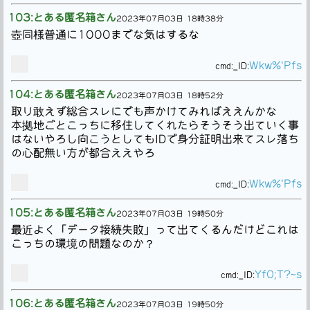
103:とある匿名箱さん
2023年07月03日 18時38分
壺同様普通に1000までな気はするな
Wkw%'Pfs
cmd:
_ID:
104:とある匿名箱さん
2023年07月03日 18時52分
取り敢えず総合スレにでも声かけてみればええんかな
本拠地ごとこっちに移住してくれたらそうそう出ていく事
はないやろし向こうとしてもIDで身分証明出来てスレ落ち
の心配無い方が都合ええやろ
Wkw%'Pfs
cmd:
_ID:
105:とある匿名箱さん
2023年07月03日 19時50分
最近よく「データ接続失敗」って出てくるんだけどこれは
こっちの環境の問題なのか？
YfO;T?~s
cmd:
_ID:
106:とある匿名箱さん
2023年07月03日 19時50分