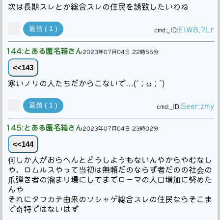
次は長期スレとか総合スレの住民を誘致したいわね
返信 ( 1 )
ElW8,?Lr
cmd:
_ID:
144:とある匿名箱さん
2023年07月04日 22時55分
<<143
寒いノリの人たちだからこないで…(´；ω；`)
返信 ( 1 )
Seer:zmy
cmd:
_ID:
145:とある匿名箱さん
2023年07月04日 23時02分
<<144
何しか人がおらへんとどうしようもないんやからやむなし
や、ロムルスやって当初は無頼だのならず者だのの社会の
爪弾き者の溜まり場にしてまでローマの人口増加に努めた
んや
それにタフカテ由来のソシャゲ総合スレの住民ならそこま
で奇特ではないはず