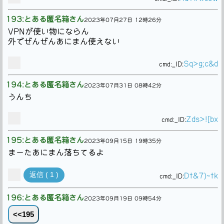
193:とある匿名箱さん
2023年07月27日 12時26分
VPNが使い物にならん
外でぜんぜんあにまん使えない
Sq>g;c&d
cmd:
_ID:
194:とある匿名箱さん
2023年07月31日 08時42分
うんち
Zds>![bx
cmd:
_ID:
195:とある匿名箱さん
2023年09月15日 19時35分
まーたあにまん落ちてるよ
返信 ( 1 )
Dt&7)~tk
cmd:
_ID:
196:とある匿名箱さん
2023年09月19日 09時54分
<<195