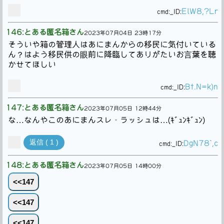
ElW8,?Lr
cmd:
_ID:
146:とある匿名箱さん
2023年07月04日 23時17分
そういや箱の管理人はあにまんからの移民に気付いている
ん？はよう移民供の眼前に降臨してありがたいお言葉を聴
かせてほしい
Bt.N=k)n
cmd:
_ID:
147:とある匿名箱さん
2023年07月05日 12時44分
な…なんやこのあにまんスレ・ラッシュは…(ｷﾞｭﾝｷﾞｭﾝ)
返信 ( 1 )
DgN78`,c
cmd:
_ID:
148:とある匿名箱さん
2023年07月05日 14時00分
<<147
<<147
<<147