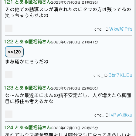
121:とある匿名箱さん
2023年07月03日 21時39分
その他での誘導スレが消されたのにタフの方は残ってるの
笑っちゃうんすよね
Wkw%'Pfs
cmd:
_ID:
122:とある匿名箱さん
2023年07月03日 21時41分
<<120
まあ確かにそうだね
Bbr7KLEu
cmd:
_ID:
123:とある匿名箱さん
2023年07月03日 22時20分
な〜んか最近あにまんの鯖不安定だし、人が増えたら真面
目に移住も考えるかな
IvPw\@xu
cmd:
_ID:
124:とある匿名箱さん
2023年07月03日 22時25分
あれでもウマ娘全盛期よりは随分マシになってるらしいよ