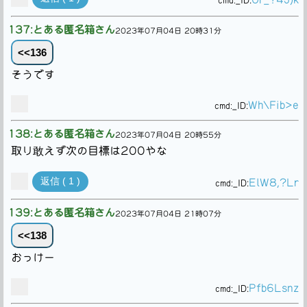
_ID:
137:とある匿名箱さん
2023年07月04日 20時31分
<<136
そうです
Wh\Fib>e
cmd:
_ID:
138:とある匿名箱さん
2023年07月04日 20時55分
取り敢えず次の目標は200やな
返信 ( 1 )
ElW8,?Lr
cmd:
_ID:
139:とある匿名箱さん
2023年07月04日 21時07分
<<138
おっけー
Pfb6Lsnz
cmd:
_ID: