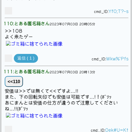
YfO;T?~s
cmd:
_ID:
110:とある匿名箱さん
2023年07月03日 20時05分
>>108
よく来たゲー
返信 ( 1 )
Wkw%'Pfs
cmd:
_ID:
111:とある匿名箱さん
2023年07月03日 20時13分
<<110
安価は>>では無くて<<ですよ…!!
また、下の回転矢印でも安価は可能です…!！(ﾎﾞｿｯ
あにまんとは安価の仕方が違うので注意してください
ね…!!(ﾎﾞｿｯ
Oek#U=Kt
cmd:
_ID: