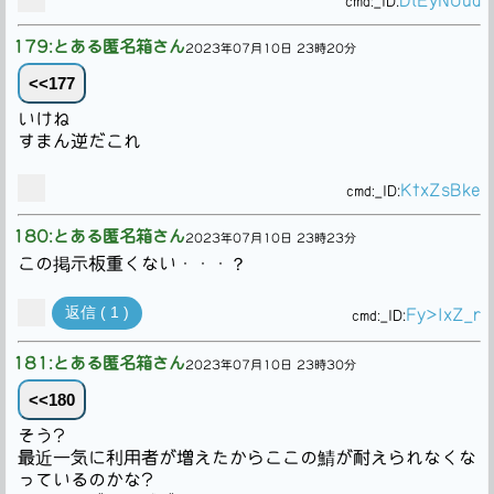
DlEyNUua
cmd:
_ID:
179:とある匿名箱さん
2023年07月10日 23時20分
<<177
いけね
すまん逆だこれ
KtxZsBke
cmd:
_ID:
180:とある匿名箱さん
2023年07月10日 23時23分
この掲示板重くない・・・？
返信 ( 1 )
Fy>IxZ_r
cmd:
_ID:
181:とある匿名箱さん
2023年07月10日 23時30分
<<180
そう?
最近一気に利用者が増えたからここの鯖が耐えられなくな
っているのかな?