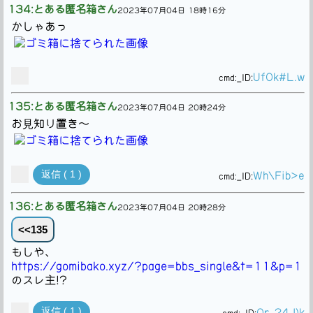
134:とある匿名箱さん
2023年07月04日 18時16分
かしゃあっ
UfOk#L.w
cmd:
_ID:
135:とある匿名箱さん
2023年07月04日 20時24分
お見知り置き〜
返信 ( 1 )
Wh\Fib>e
cmd:
_ID:
136:とある匿名箱さん
2023年07月04日 20時28分
<<135
もしや、
https://gomibako.xyz/?page=bbs_single&t=11&p=1
のスレ主!?
返信 ( 1 )
Or_?4J)k
cmd: