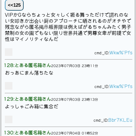
<<125
VIPかGならちょっと女々しく振る舞っただけで謂れのな
い女叩きか出会い厨のアプローチに晒されるのがオチやで
残念ながら匿名掲示板界隈は例えばがるちゃんみたく男子
禁制の女の園でもない限り世界共通で男尊女卑が前提で女
性はマイノリティなんだ
Wkw%'Pfs
cmd:
_ID:
128:とある匿名箱さん
2023年07月03日 23時11分
おっあにまん落ちたな
Wkw%'Pfs
cmd:
_ID:
129:とある匿名箱さん
2023年07月03日 23時13分
よっしゃごみ箱に集合だ
Bbr7KLEu
cmd:
_ID:
130:とある匿名箱さん
2023年07月04日 01時52分