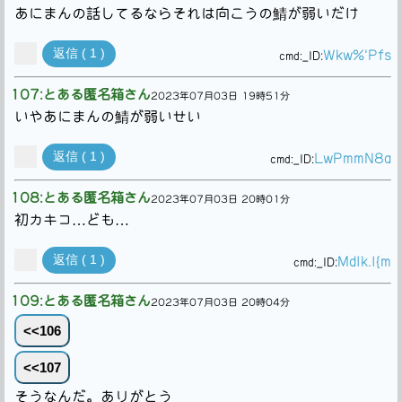
あにまんの話してるならそれは向こうの鯖が弱いだけ
返信 ( 1 )
Wkw%'Pfs
cmd:
_ID:
107:とある匿名箱さん
2023年07月03日 19時51分
いやあにまんの鯖が弱いせい
返信 ( 1 )
LwPmmN8a
cmd:
_ID:
108:とある匿名箱さん
2023年07月03日 20時01分
初カキコ…ども…
返信 ( 1 )
MdIk.I{m
cmd:
_ID:
109:とある匿名箱さん
2023年07月03日 20時04分
<<106
<<107
そうなんだ。ありがとう