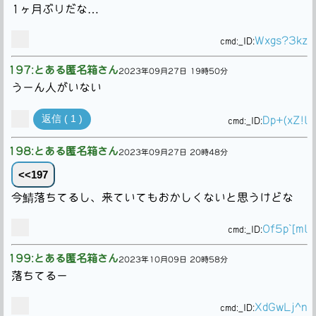
1ヶ月ぶりだな…
Wxgs?3kz
cmd:
_ID:
197:とある匿名箱さん
2023年09月27日 19時50分
うーん人がいない
返信 ( 1 )
Dp+(xZ!l
cmd:
_ID:
198:とある匿名箱さん
2023年09月27日 20時48分
<<197
今鯖落ちてるし、来ていてもおかしくないと思うけどな
Of5p`[ml
cmd:
_ID:
199:とある匿名箱さん
2023年10月09日 20時58分
落ちてるー
XdGwLj^n
cmd:
_ID: