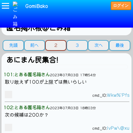
ログイン
GomiBako
どんなカキコも捨ておきたい
匿名掲示板＠ごみ箱
先頭
前へ
2
3
次へ
最後
あにまん民集合!
101:とある匿名箱さん
2023年07月03日 17時54分
取り敢えず100が上限では無いらしい
Wkw%'Pfs
cmd:
_ID:
102:とある匿名箱さん
2023年07月03日 18時03分
次の候補は200か？
IvPw\@xu
cmd:
_ID: