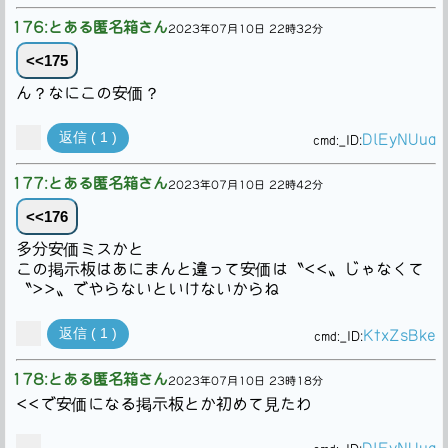
176:とある匿名箱さん
2023年07月10日 22時32分
<<175
ん？なにこの安価？
返信 ( 1 )
DlEyNUua
cmd:
_ID:
177:とある匿名箱さん
2023年07月10日 22時42分
<<176
多分安価ミスかと
この掲示板はあにまんと違って安価は〝<<〟じゃなくて
〝>>〟でやらないといけないからね
返信 ( 1 )
KtxZsBke
cmd:
_ID:
178:とある匿名箱さん
2023年07月10日 23時18分
<<で安価になる掲示板とか初めて見たわ