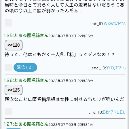
当時と今日とで恐らく大して人工の差異はないだろうにあ
の頃は今以上に鯖が弱かったんだぁ…
Wkw%'Pfs
cmd:
_ID:
125:とある匿名箱さん
2023年07月03日 22時26分
<<120
待って、他はともかく一人称「私」ってダメなの！？
返信 ( 2 )
YfO;T?~s
cmd:
_ID:
126:とある匿名箱さん
2023年07月03日 22時28分
<<125
残念なことに匿名掲示板は女性に対する当たりが強いんだ
Bbr7KLEu
cmd:
_ID:
127:とある匿名箱さん
2023年07月03日 22時31分