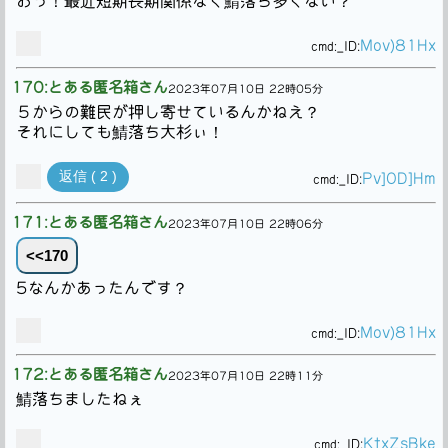
おっ！最近短期長期関係なく鯖落ち多くない？
Mov)81Hx
cmd:
_ID:
170:とある匿名箱さん
2023年07月10日 22時05分
５からの難民が押し寄せているんかねえ？
それにしても鯖落ち大杉ぃ！
返信 ( 2 )
Pv]0D]Hm
cmd:
_ID:
171:とある匿名箱さん
2023年07月10日 22時06分
<<170
5なんかあったんです？
Mov)81Hx
cmd:
_ID:
172:とある匿名箱さん
2023年07月10日 22時11分
鯖落ちましたねぇ
KtxZsBke
cmd:
_ID: