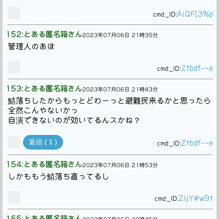
AiQF[3%p
cmd:
_ID:
152:とある匿名箱さん
2023年07月06日 21時35分
管理人のあほ
Ztbdf-~e
cmd:
_ID:
153:とある匿名箱さん
2023年07月06日 21時43分
鯖落ちしたからもっとどわーっと避難民来るかと思ったら
全然こんやないかっ
自演できないのが効いてるんスかね？
返信 ( 1 )
Ztbdf-~e
cmd:
_ID:
154:とある匿名箱さん
2023年07月06日 21時53分
しかももう鯖落ち直ってるし
ZljY#w9t
cmd:
_ID:
155:とある匿名箱さん