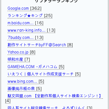
リファラーランキング
Google.com
[362]
ランキング★キング
[25]
m.baidu.com…
[16]
www.ran-king.info…
[13]
7buddy.com…
[13]
創作サイトサーチbyFF@Search
[8]
Yahoo.co.jp
[8]
明和水産
[7]
GAMEHA.COM -ガメハコム
[5]
いえつく | 個人サイト作成支援サーチ
[5]
www.bing.com…
[5]
画像掲示板の泉
[5]
駄文同盟.com 【全創作系個人サイト検索エンジン！】
[4]
同人系サイト総合検索サーチ よろずりんく
[3]