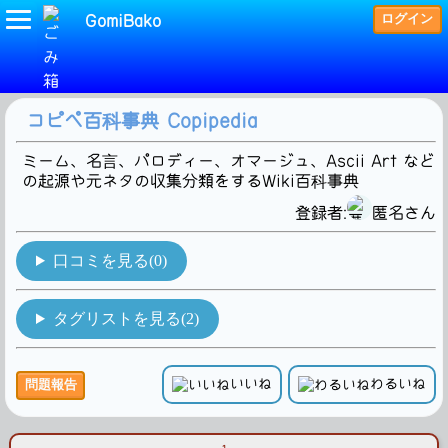
ログイン
GomiBako
(コピペ)タグの検索結果です。1Hit!
コピペ百科事典 Copipedia
ミーム、名言、パロディー、オマージュ、Ascii Art など
の起源や元ネタの収集分類をするWiki百科事典
登録者:
匿名さん
口コミを見る(0)
タグリストを見る(2)
いいね
わるいね
問題報告