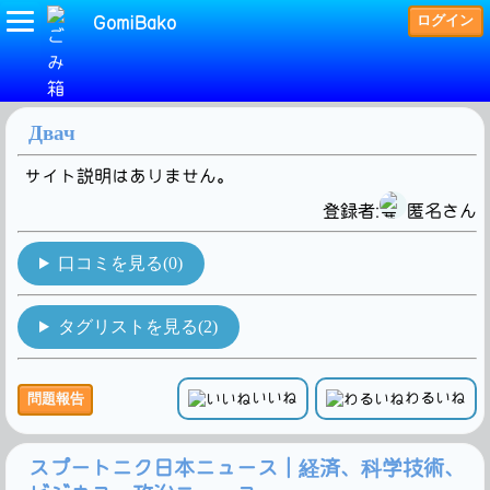
ログイン
GomiBako
(ロシア)タグの検索結果です。3Hit!
Двач
サイト説明はありません。
登録者:
匿名さん
口コミを見る(0)
タグリストを見る(2)
いいね
わるいね
問題報告
スプートニク日本ニュース｜経済、科学技術、