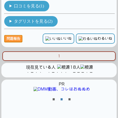
口コミを見る(1)
タグリストを見る(2)
いいね
わるいね
問題報告
1
現在見ている人
18人
・－・・ ・－・・・ －－－・－
PR
■
■
■