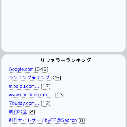
リファラーランキング
Google.com
[349]
ランキング★キング
[25]
m.baidu.com…
[17]
www.ran-king.info…
[13]
7buddy.com…
[12]
明和水産
[8]
創作サイトサーチbyFF@Search
[8]