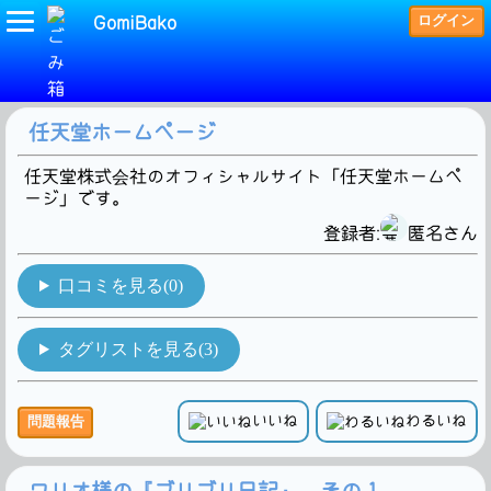
ログイン
GomiBako
(任天堂)タグの検索結果です。9Hit!
任天堂ホームページ
任天堂株式会社のオフィシャルサイト「任天堂ホームペ
ージ」です。
登録者:
匿名さん
口コミを見る(0)
タグリストを見る(3)
いいね
わるいね
問題報告
ワリオ様の『ブリブリ日記』 その１