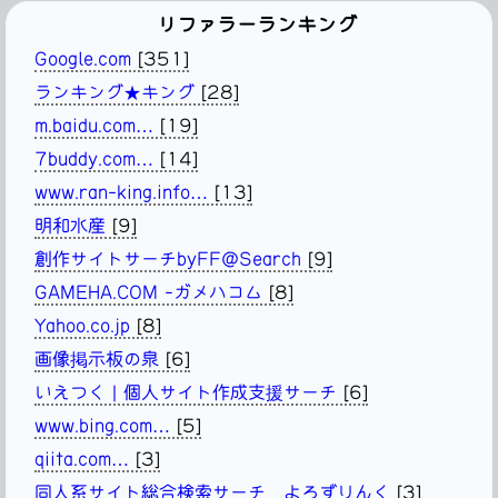
リファラーランキング
Google.com
[351]
ランキング★キング
[28]
m.baidu.com…
[19]
7buddy.com…
[14]
www.ran-king.info…
[13]
明和水産
[9]
創作サイトサーチbyFF@Search
[9]
GAMEHA.COM -ガメハコム
[8]
Yahoo.co.jp
[8]
画像掲示板の泉
[6]
いえつく | 個人サイト作成支援サーチ
[6]
www.bing.com…
[5]
qiita.com…
[3]
同人系サイト総合検索サーチ よろずりんく
[3]