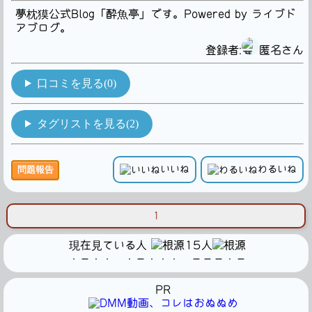
夢枕獏公式Blog「酔魚亭」です。Powered by ライブド
アブログ。
登録者:
匿名さん
口コミを見る(0)
タグリストを見る(2)
いいね
わるいね
問題報告
1
現在見ている人
15人
・－・・ ・－・・・ －－－・－
PR