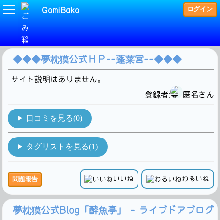
ログイン
GomiBako
(夢枕獏)タグの検索結果です。2Hit!
◆◆◆夢枕獏公式ＨＰ--蓬莱宮--◆◆◆
サイト説明はありません。
登録者:
匿名さん
口コミを見る(0)
タグリストを見る(1)
いいね
わるいね
問題報告
夢枕獏公式Blog「酔魚亭」 - ライブドアブログ