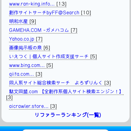
www.ran-king.info…
[13]
創作サイトサーチbyFF@Search
[10]
明和水産
[9]
GAMEHA.COM -ガメハコム
[7]
Yahoo.co.jp
[7]
画像掲示板の泉
[6]
いえつく | 個人サイト作成支援サーチ
[5]
www.bing.com…
[5]
qiita.com…
[3]
同人系サイト総合検索サーチ よろずりんく
[3]
駄文同盟.com 【全創作系個人サイト検索エンジン！】
[3]
aicrawler.store…
[3]
リファラーランキング(一覧)