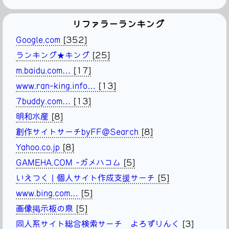
リファラーランキング
Google.com
[352]
ランキング★キング
[25]
m.baidu.com…
[17]
www.ran-king.info…
[13]
7buddy.com…
[13]
明和水産
[8]
創作サイトサーチbyFF@Search
[8]
Yahoo.co.jp
[8]
GAMEHA.COM -ガメハコム
[5]
いえつく | 個人サイト作成支援サーチ
[5]
www.bing.com…
[5]
画像掲示板の泉
[5]
同人系サイト総合検索サーチ よろずりんく
[3]