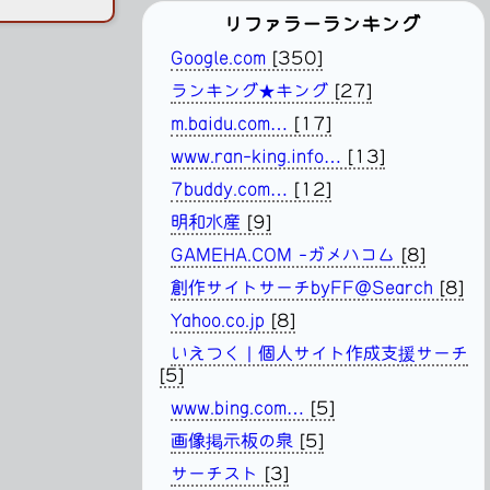
リファラーランキング
Google.com
[350]
ランキング★キング
[27]
m.baidu.com…
[17]
www.ran-king.info…
[13]
7buddy.com…
[12]
明和水産
[9]
GAMEHA.COM -ガメハコム
[8]
創作サイトサーチbyFF@Search
[8]
Yahoo.co.jp
[8]
いえつく | 個人サイト作成支援サーチ
[5]
www.bing.com…
[5]
画像掲示板の泉
[5]
サーチスト
[3]