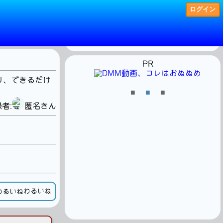
ログイン
現在見ている人
8人
・－・・ ・－・・・ －－－・－
PR
り、できるだけ
■
■
■
者:
匿名さん
わるいね