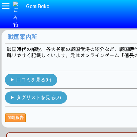
GomiBako
(戦国時代)タグの検索結果です。1Hit!
戦国案内所
戦国時代の解説、各大名家の戦国武将の紹介など、戦国時
解りやすく記載しています。元はオンラインゲーム「信長の野
口コミを見る(0)
タグリストを見る(2)
問題報告