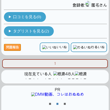
登録者:
匿名さん
口コミを見る(0)
タグリストを見る(2)
いいね
わるいね
問題報告
1
現在見ている人
48人
・－・・ ・－・・・ －－－・－
PR
■
■
■