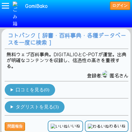
ログイン
GomiBako
(日本語)タグの検索結果です。12Hit!
コトバンク [ 辞書・百科事典・各種データベー
スを一度に検索 ]
無料ウェブ百科事典。DIGITALIOとC-POTが運営。出典
が明確なコンテンツを収録し、信憑性の高さを重視す
る。
登録者:
匿名さん
口コミを見る(0)
タグリストを見る(3)
いいね
わるいね
問題報告