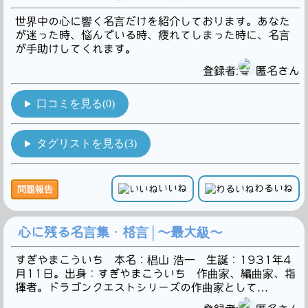
世界中の心に響く名言だけを紹介しております。あなた
が迷った時、悩んでいる時、疲れてしまった時に、名言
が手助けしてくれます。
登録者:
匿名さん
口コミを見る(0)
タグリストを見る(3)
いいね
わるいね
問題報告
心に残る名言集・格言│～最大級～
すぎやまこういち 本名：椙山 浩一 生誕：1931年4
月11日。出身：すぎやまこういち 作曲家、編曲家、指
揮者。ドラゴンクエストシリーズの作曲家として…