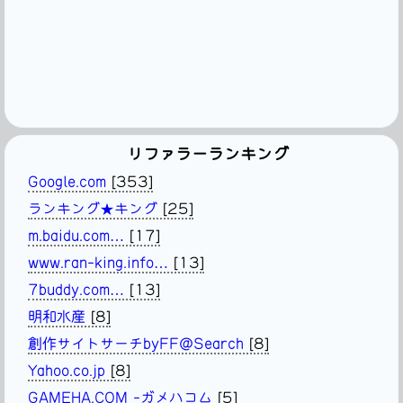
リファラーランキング
Google.com
[353]
ランキング★キング
[25]
m.baidu.com…
[17]
www.ran-king.info…
[13]
7buddy.com…
[13]
明和水産
[8]
創作サイトサーチbyFF@Search
[8]
Yahoo.co.jp
[8]
GAMEHA.COM -ガメハコム
[5]