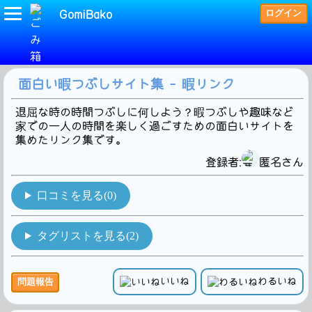
ログイン
GomiBako
(暇つぶし)タグの検索結果です。8Hit!
面白い暇つぶしサイト集 - 暇リンク
退屈な時の時間つぶしに何しよう？暇つぶしや趣味など
家での一人の時間を楽しく過ごすための面白いサイトを
集めたリンク集です。
登録者:
匿名さん
口コミを見る(0)
タグリストを見る(2)
いいね
わるいね
問題報告