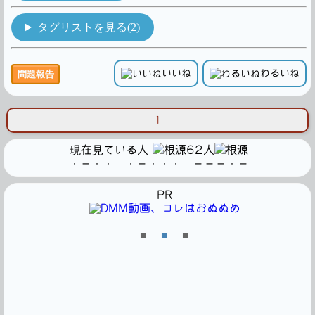
タグリストを見る(2)
いいね
わるいね
問題報告
1
現在見ている人
62人
・－・・ ・－・・・ －－－・－
PR
■
■
■