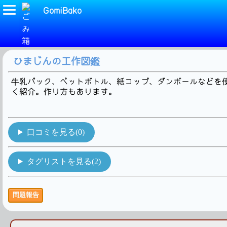
GomiBako
(暇人)タグの検索結果です。1Hit!
ひまじんの工作図鑑
牛乳パック、ペットボトル、紙コップ、ダンボールなどを
く紹介。作り方もあります。
口コミを見る(0)
タグリストを見る(2)
問題報告