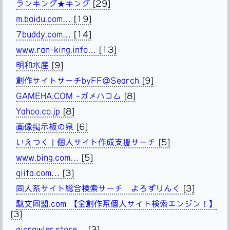
ランキング★キング
[29]
m.baidu.com…
[19]
7buddy.com…
[14]
www.ran-king.info…
[13]
明和水産
[9]
創作サイトサーチbyFF@Search
[9]
GAMEHA.COM -ガメハコム
[8]
Yahoo.co.jp
[8]
画像掲示板の泉
[6]
いえつく | 個人サイト作成支援サーチ
[5]
www.bing.com…
[5]
qiita.com…
[3]
同人系サイト総合検索サーチ よろずりんく
[3]
駄文同盟.com 【全創作系個人サイト検索エンジン！】
[3]
aicrawler.store…
[3]