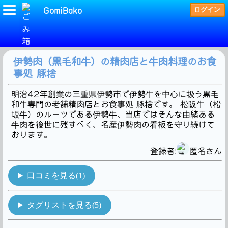
ログイン
GomiBako
(精肉店)タグの検索結果です。1Hit!
伊勢肉（黒毛和牛）の精肉店と牛肉料理のお食
事処 豚捨
明治42年創業の三重県伊勢市で伊勢牛を中心に扱う黒毛
和牛専門の老舗精肉店とお食事処 豚捨です。 松阪牛（松
坂牛）のルーツである伊勢牛、当店ではそんな由緒ある
牛肉を後世に残すべく、名産伊勢肉の看板を守り続けて
おります。
登録者:
匿名さん
口コミを見る(1)
タグリストを見る(5)