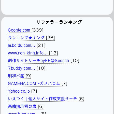
リファラーランキング
Google.com
[339]
ランキング★キング
[28]
m.baidu.com…
[21]
www.ran-king.info…
[13]
創作サイトサーチbyFF@Search
[10]
7buddy.com…
[10]
明和水産
[9]
GAMEHA.COM -ガメハコム
[7]
Yahoo.co.jp
[7]
いえつく | 個人サイト作成支援サーチ
[6]
画像掲示板の泉
[6]
www.bing.com…
[5]