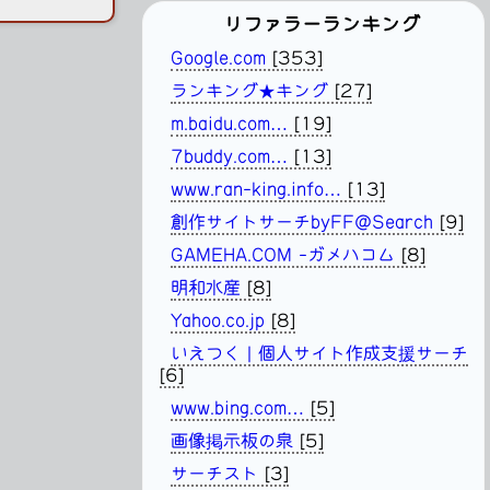
リファラーランキング
Google.com
[353]
ランキング★キング
[27]
m.baidu.com…
[19]
7buddy.com…
[13]
www.ran-king.info…
[13]
創作サイトサーチbyFF@Search
[9]
GAMEHA.COM -ガメハコム
[8]
明和水産
[8]
Yahoo.co.jp
[8]
いえつく | 個人サイト作成支援サーチ
[6]
www.bing.com…
[5]
画像掲示板の泉
[5]
サーチスト
[3]