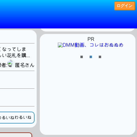
ログイン
現在見ている人
25人
・－・・ ・－・・・ －－－・－
PR
くなってしま
花札を購...
■
■
■
者:
匿名さん
わるいね