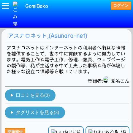
ログイン
GomiBako
(電気)タグの検索結果です。3Hit!
アスナロネット,(Asunaro-net)
アスナロネットはインターネットの利用者へ有益な情報
を提供することで、世の中に貢献するように努力してい
ます。電気工作や電子工作、修理、健康、ウェブページ
の製作等、私が生活する中で工夫した事柄や私が体験し
た様々な役立つ情報等を載せています。
登録者:
匿名さん
口コミを見る(0)
タグリストを見る(3)
いいね
わるいね
問題報告