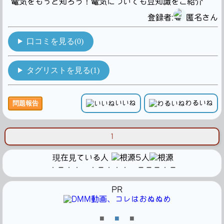
電気をもっと知ろう！電気についても豆知識をご紹介
登録者:
匿名さん
口コミを見る(0)
タグリストを見る(1)
いいね
わるいね
問題報告
1
現在見ている人
5人
・－・・ ・－・・・ －－－・－
PR
■
■
■