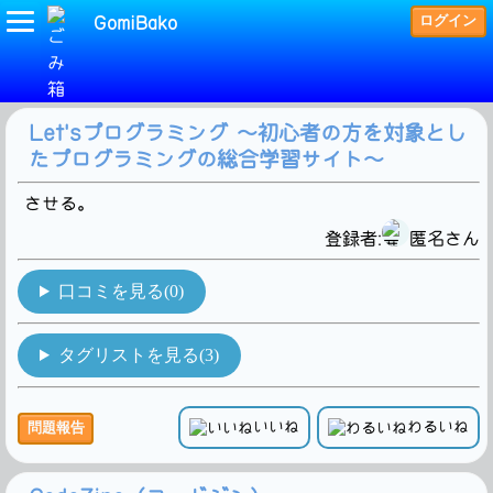
ログイン
GomiBako
(Java)タグの検索結果です。2Hit!
Let'sプログラミング ～初心者の方を対象とし
たプログラミングの総合学習サイト～
させる。
登録者:
匿名さん
口コミを見る(0)
タグリストを見る(3)
いいね
わるいね
問題報告