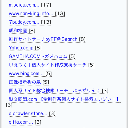
m.baidu.com…
[17]
www.ran-king.info…
[13]
7buddy.com…
[13]
明和水産
[8]
創作サイトサーチbyFF@Search
[8]
Yahoo.co.jp
[8]
GAMEHA.COM -ガメハコム
[5]
いえつく | 個人サイト作成支援サーチ
[5]
www.bing.com…
[5]
画像掲示板の泉
[5]
同人系サイト総合検索サーチ よろずりんく
[3]
駄文同盟.com 【全創作系個人サイト検索エンジン！】
[3]
aicrawler.store…
[3]
qiita.com…
[3]