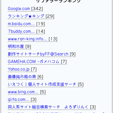
リファラーランキング
Google.com
[342]
ランキング★キング
[29]
m.baidu.com…
[19]
7buddy.com…
[14]
www.ran-king.info…
[13]
明和水産
[9]
創作サイトサーチbyFF@Search
[9]
GAMEHA.COM -ガメハコム
[7]
Yahoo.co.jp
[7]
画像掲示板の泉
[6]
いえつく | 個人サイト作成支援サーチ
[5]
www.bing.com…
[5]
qiita.com…
[3]
同人系サイト総合検索サーチ よろずりんく
[3]