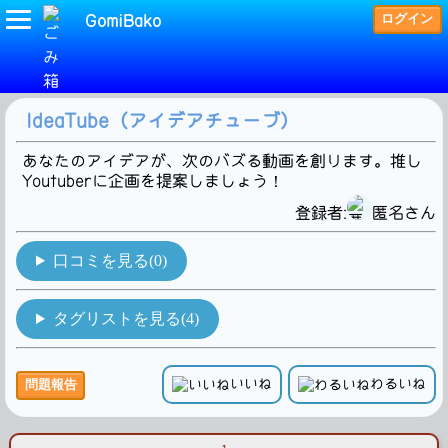
ログイン
GomiBako
(YouTuber)タグの検索結果です。1Hit!
IdeaTube（アイデアチューブ）
あなたのアイデアが、次のバズる動画を創ります。推し
Youtuberに企画を提案しましょう！
登録者:
匿名さん
口コミを見る(0)
タグリストを見る(4)
いいね
わるいね
問題報告